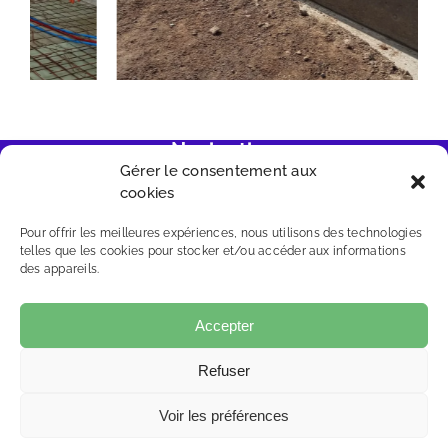
Navigation
Gérer le consentement aux
cookies
Accueil
Prestations
Pour offrir les meilleures expériences, nous utilisons des technologies
telles que les cookies pour stocker et/ou accéder aux informations
des appareils.
Réalisations
Contact
Accepter
Refuser
BATISSEURS DES ABERS
Mentions légales
Voir les préférences
Politique de confidentialité